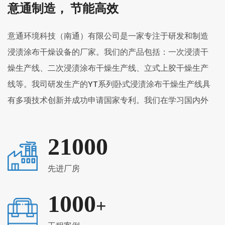
意通制造， 节能高效
意通环境科技（南通）有限公司是一家专注于研发和制造
浸渍涂布干燥设备的厂家。我们的产品包括：一次浸渍干
燥生产线、二次浸渍涂布干燥生产线、立式上胶干燥生产
线等。我司研发生产的YT系列卧式浸渍涂布干燥生产线具
有多项技术创新并成功申请国家专利。我们在学习国内外
同行和行业先进技术的基础上进一步创新。产品具有节
能、高效、自动化程度高等优点，深受国内外客户好评。
21000
公司拥有先进的生产设备和专业的技术团队，依靠科技进
步不断创新。我们坚信，产品质量就是企业的生命。我们
先进厂房
将始终坚持高起点、高标准的经营服务理念，不断开拓创
1000
新，以优质的产品、优惠的价格和满意的服务，不断为客
+
户创造价值。热忱欢迎新老客户参观指导，共创辉煌。